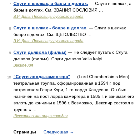
Слуги в шелках, а бары в долгах.
— Слуги в шелках, а
7
бары в долгах. См. ЗВАНИЯ СОСЛОВИЯ …
В.И. Даль. Пословицы русского народа
Слуги в шелках - бояре в долгах.
— Слуги в шелках
8
бояре в долгах. См. ЩЕГОЛЬСТВО …
В.И. Даль. Пословицы русского народа
Слуги дьявола (фильм)
— Не следует путать с Слуга
9
дьявола (фильм). Слуги дьявола Vella kalpi …
Википедия
"Слуги лорда-камергера"
— (Lord Chamberlain s Men)
10
театральная труппа, сформированная в 1594 г. под
патронажем Генри Кэри, 1 го лорда Хандсона. Он был
назначен на пост лорда камергера в 1585 г. и занимал его
вплоть до кончины в 1596 г. Возможно, Шекспир состоял в
труппе с …
Шекспировская энциклопедия
Страницы
Следующая
→