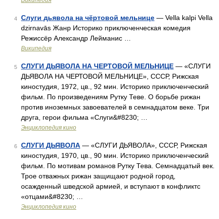
Википедия
Слуги дьявола на чёртовой мельнице
— Vella kalpi Vella
4
dzirnavās Жанр Историко приключенческая комедия
Режиссёр Александр Лейманис …
Википедия
СЛУГИ ДЬЯВОЛА НА ЧЕРТОВОЙ МЕЛЬНИЦЕ
— «СЛУГИ
5
ДЬЯВОЛА НА ЧЕРТОВОЙ МЕЛЬНИЦЕ», СССР, Рижская
киностудия, 1972, цв., 92 мин. Историко приключенческий
фильм. По произведениям Рутку Теве. О борьбе рижан
против иноземных завоевателей в семнадцатом веке. Три
друга, герои фильма «Слуги&#8230; …
Энциклопедия кино
СЛУГИ ДЬЯВОЛА
— «СЛУГИ ДЬЯВОЛА», СССР, Рижская
6
киностудия, 1970, цв., 90 мин. Историко приключенческий
фильм. По мотивам романов Рутку Тева. Семнадцатый век.
Трое отважных рижан защищают родной город,
осажденный шведской армией, и вступают в конфликтс
«отцами&#8230; …
Энциклопедия кино