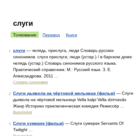
слуги
Толкование
Перевод
Книги
слуги
— челядь, прислуга, люди Словарь русских
1
синонимов. слуги прислуга; люди (устар.) / в барском доме:
челядь (устар.) Словарь синонимов русского языка.
Практический справочник. М.: Русский язык. З. Е.
Александрова. 2011 …
Словарь синонимов
Слуги дьявола на чёртовой мельнице (фильм)
— Слуги
2
дьявола на чёртовой мельнице Vella kalpi Vella dzirnavās
Жанр Историко приключенческая комедия Режиссёр …
Википедия
Слуги сумерек (фильм)
— Слуги сумерек Servants Of
3
Twilight …